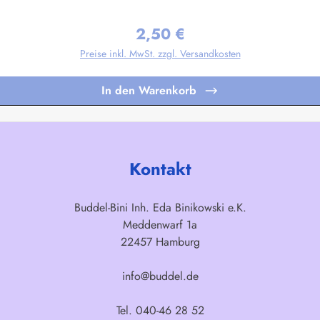
gen nach Ihren Vorgaben sind bereits in Kleinstauflagen ab 20 Stück pro M
2,50 €
Regulärer Preis:
Preise inkl. MwSt. zzgl. Versandkosten
In den Warenkorb
Kontakt
Buddel-Bini Inh. Eda Binikowski e.K.
Meddenwarf 1a
22457 Hamburg
info@buddel.de
Tel. 040-46 28 52