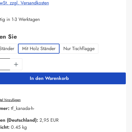
MwSt. zzgl. Versandkosten
tig in 1-3 Werktagen
auswählen
len Sie
Ständer
Mit Holz Ständer
Nur Tischflagge
Anzahl: Gib den gewünschten Wert ein oder 
In den Warenkorb
el hinzufügen
mer:
tf_kanada-h-
en (Deutschland):
2,95 EUR
icht:
0.45 kg