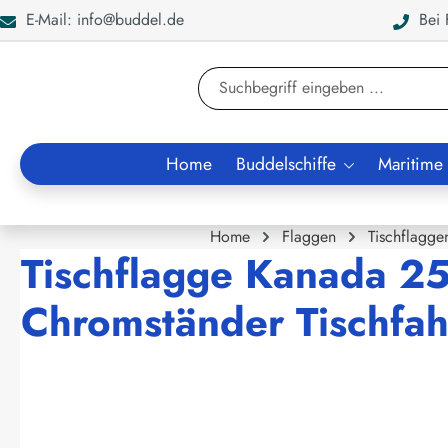
E-Mail: info@buddel.de
Bei F
en
Zur Suche springen
Home
Buddelschiffe
Maritime
Home
Flaggen
Tischflagge
Tischflagge Kanada 25
Chromständer Tischfah
Bildergalerie überspringen