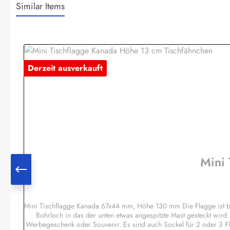
Similar Items
Produktgalerie überspringen
Derzeit ausverkauft
Mini
Mini Tischflagge Kanada 67x44 mm, Höhe 130 mm Die Flagge ist b
Bohrloch in das der unten etwas angespitzte Mast gesteckt wird
Werbegeschenk oder Souvenir. Es sind auch Sockel für 2 oder 3 F