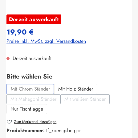
Derzeit ausverkauft
19,90 €
Preise inkl. MwSt. zzgl. Versandkosten
Derzeit ausverkauft
auswählen
Bitte wählen Sie
Mit Chrom Ständer
Mit Holz Ständer
(Diese Option ist zurzeit nicht verfügbar.)
Mit Mahagoni Ständer
Mit weißem Ständer
(Diese Option ist zurzeit nicht verfügbar.)
(Diese Option ist zurzeit nich
Nur Tischflagge
Zum Merkzettel hinzufügen
Produktnummer:
tf_koenigsberg-c-