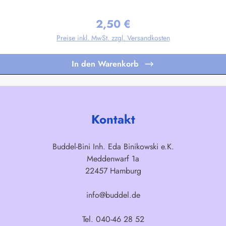
gen nach Ihren Vorgaben sind bereits in Kleinstauflagen ab 20 Stück pro M
2,50 €
Regulärer Preis:
Preise inkl. MwSt. zzgl. Versandkosten
In den Warenkorb
Kontakt
Buddel-Bini Inh. Eda Binikowski e.K.
Meddenwarf 1a
22457 Hamburg
info@buddel.de
Tel. 040-46 28 52