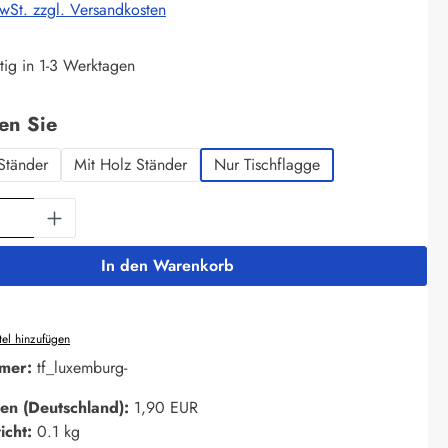
MwSt. zzgl. Versandkosten
tig in 1-3 Werktagen
auswählen
len Sie
Ständer
Mit Holz Ständer
Nur Tischflagge
Anzahl: Gib den gewünschten Wert ein oder 
In den Warenkorb
el hinzufügen
mer:
tf_luxemburg-
en (Deutschland):
1,90 EUR
icht:
0.1 kg