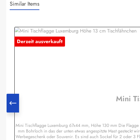
Similar Items
Produktgalerie überspringen
Derzeit ausverkauft
Mini T
Mini Tischflagge Luxemburg 67x44 mm, Höhe 130 mm Die Flagge is
mm Bohrloch in das der unten etwas angespitzte Mast gesteckt wir
Werbegeschenk oder Souvenir. Es sind auch Sockel für 2 oder 3 F