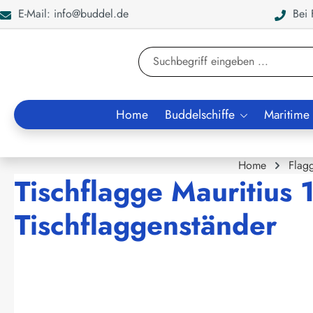
E-Mail: info@buddel.de
Bei F
en
Zur Suche springen
Home
Buddelschiffe
Maritime
Home
Flag
Tischflagge Mauritius
Tischflaggenständer
Bildergalerie überspringen