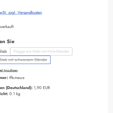
MwSt. zzgl. Versandkosten
verkauft
auswählen
len Sie
Stab
Flagge am Stab mit Holz-Ständer
(Diese Option ist zurzeit nicht verfügbar.)
Stab mit schwarzem Ständer
(Diese Option ist zurzeit nicht verfügbar.)
el hinzufügen
mer:
tfb-mau-s-
en (Deutschland):
1,90 EUR
icht:
0.1 kg