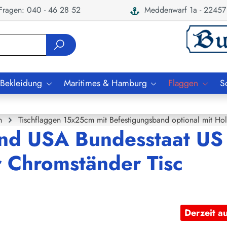
ragen: 040 - 46 28 52
Meddenwarf 1a - 22457
 Bekleidung
Maritimes & Hamburg
Flaggen
S
n
Tischflaggen 15x25cm mit Befestigungsband optional mit Ho
and USA Bundesstaat US
r Chromständer Tisc
Derzeit a