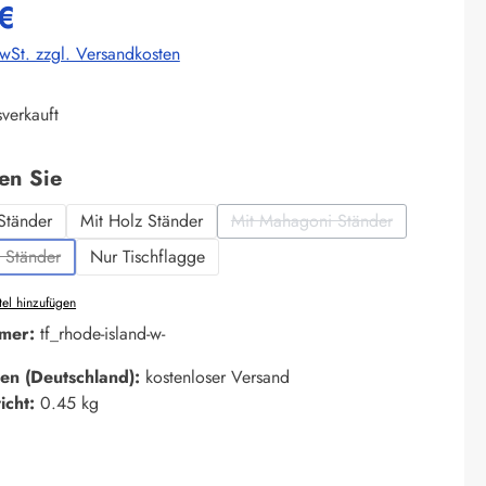
€
MwSt. zzgl. Versandkosten
verkauft
auswählen
len Sie
Ständer
Mit Holz Ständer
Mit Mahagoni Ständer
(Diese Option ist zurzeit ni
 Ständer
Nur Tischflagge
iese Option ist zurzeit nicht verfügbar.)
el hinzufügen
mer:
tf_rhode-island-w-
en (Deutschland):
kostenloser Versand
icht:
0.45 kg