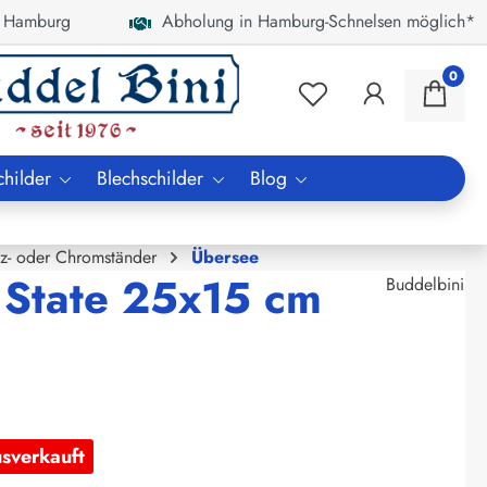
 Hamburg
Abholung in Hamburg-Schnelsen möglich*
0
childer
Blechschilder
Blog
lz- oder Chromständer
Übersee
 State 25x15 cm
Buddelbini
usverkauft