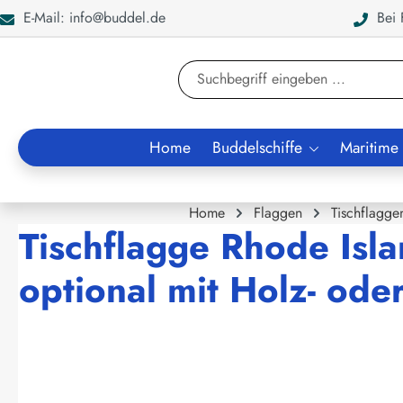
E-Mail: info@buddel.de
Bei F
en
Zur Suche springen
Home
Buddelschiffe
Maritime
Home
Flaggen
Tischflagge
Tischflagge Rhode Isl
optional mit Holz- ode
Bildergalerie überspringen