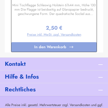
Mini Tischflagge Schleswig Holstein 67x44 mm, Höhe 130
mm Die Flagge ist beidseitig auf Glanzpapier bedruckt,
geschwungene Form. Der quadratische Sockel aus
Massivholz hat eine Größe ca. 40x40x14 mm, mit 3 mm
Bohrloch in das der unten etwas angespitzte Mast gesteckt
2,50 €
wird. Auf den 4 schrägen Flächen können Sie bei Bedarf
Regulärer Preis:
kleine Schildchen anbringen. Somit eignet sich diese
Preise inkl. MwSt. zzgl. Versandkosten
Tischflagge auch hervorragend als Werbegeschenk oder
Souvenir. Es sind auch Sockel für 2 oder 3 Flaggen
lieferbar. Unser Standardprogramm umfasst alle Nationen,
In den Warenkorb
deutsche und österreichische Bundesländer, Regionen und
Sondermotive wie Regenbogen, Pirat
etc.Sonderanfertigungen nach Ihren Vorgaben sind bereits
in Kleinstauflagen ab 20 Stück pro Motiv möglich,
Kontakt
Einzelheiten auf Anfrage.
Hilfe & Infos
Rechtliches
Alle Preise inkl. gesetzl. Mehrwertsteuer zzgl.
Versandkosten
und ggf.