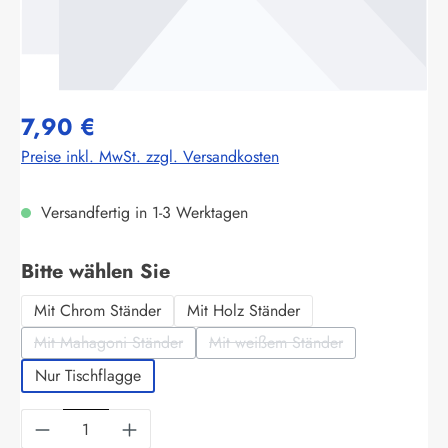
7,90 €
Preise inkl. MwSt. zzgl. Versandkosten
Versandfertig in 1-3 Werktagen
auswählen
Bitte wählen Sie
Mit Chrom Ständer
Mit Holz Ständer
Mit Mahagoni Ständer
Mit weißem Ständer
(Diese Option ist zurzeit nicht verfügbar.)
(Diese Option ist zurzeit nich
Nur Tischflagge
Produkt Anzahl: Gib den gewünschten Wert ein