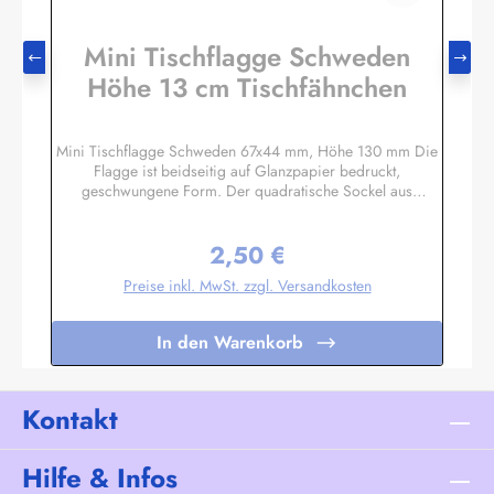
Mini Tischflagge Schweden
Höhe 13 cm Tischfähnchen
Mini Tischflagge Schweden 67x44 mm, Höhe 130 mm Die
Flagge ist beidseitig auf Glanzpapier bedruckt,
geschwungene Form. Der quadratische Sockel aus
Massivholz hat eine Größe ca. 40x40x14 mm, mit 3 mm
Bohrloch in das der unten etwas angespitzte Mast gesteckt
2,50 €
wird. Auf den 4 schrägen Flächen können Sie bei Bedarf
Regulärer Preis:
kleine Schildchen anbringen. Somit eignet sich diese
Preise inkl. MwSt. zzgl. Versandkosten
Tischflagge auch hervorragend als Werbegeschenk oder
Souvenir. Es sind auch Sockel für 2 oder 3 Flaggen
lieferbar. Unser Standardprogramm umfasst alle Nationen,
In den Warenkorb
deutsche und österreichische Bundesländer, Regionen und
Sondermotive wie Regenbogen, Pirat
etc.Sonderanfertigungen nach Ihren Vorgaben sind bereits
in Kleinstauflagen ab 20 Stück pro Motiv möglich,
Kontakt
Einzelheiten auf Anfrage.
Hilfe & Infos