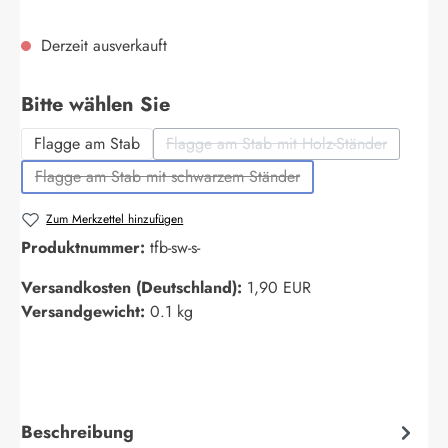
Derzeit ausverkauft
auswählen
Bitte wählen Sie
Flagge am Stab
Flagge am Stab mit Holz-Ständer
(Diese Option ist zurzeit nich
Flagge am Stab mit schwarzem Ständer
(Diese Option ist zurzeit nicht verfügbar.)
Zum Merkzettel hinzufügen
Produktnummer:
tfb-sw-s-
Versandkosten (Deutschland):
1,90 EUR
Versandgewicht:
0.1 kg
Beschreibung