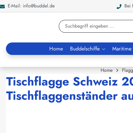
E-Mail: info@buddel.de
Bei F
en
Zur Suche springen
Home
Buddelschiffe
Maritime
Home
Flag
Tischflagge Schweiz 2
Tischflaggenständer a
Bildergalerie überspringen