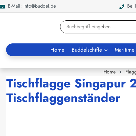
E-Mail: info@buddel.de
Bei F
en
Zur Suche springen
Home
Buddelschiffe
Maritime
Home
Flag
Tischflagge Singapur 
Tischflaggenständer
Bildergalerie überspringen