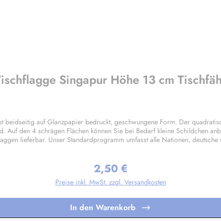
Tischflagge Singapur Höhe 13 cm Tischfä
 beidseitig auf Glanzpapier bedruckt, geschwungene Form. Der quadratis
d. Auf den 4 schrägen Flächen können Sie bei Bedarf kleine Schildchen anb
laggen lieferbar. Unser Standardprogramm umfasst alle Nationen, deutsche
gen nach Ihren Vorgaben sind bereits in Kleinstauflagen ab 20 Stück pro M
2,50 €
Regulärer Preis:
Preise inkl. MwSt. zzgl. Versandkosten
In den Warenkorb