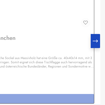
hnchen
che Sockel aus Massivholz hat eine Größe ca. 40x40x14 mm, mit 3
ringen. Somit eignet sich diese Tischflagge auch hervorragend als
 und österreichische Bundesländer, Regionen und Sondermotive wie
otiv möglich, Einzelheiten auf Anfrage.