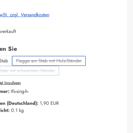
MwSt. zzgl. Versandkosten
verkauft
auswählen
len Sie
Stab
Flagge am Stab mit Holz-Ständer
(Diese Option ist zurzeit nicht verfügbar.)
Stab mit schwarzem Ständer
(Diese Option ist zurzeit nicht verfügbar.)
el hinzufügen
mer:
tfs-sing-h-
en (Deutschland):
1,90 EUR
icht:
0.1 kg