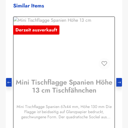
Produktgalerie überspringen
Similar Items
Derzeit ausverkauft
Mini Tischflagge Spanien Höhe
13 cm Tischfähnchen
Mini Tischflagge Spanien 67x44 mm, Höhe 130 mm Die
Flagge ist beidseitig auf Glanzpapier bedruckt,
geschwungene Form. Der quadratische Sockel aus
Massivholz hat eine Größe ca. 40x40x14 mm, mit 3 mm
Bohrloch in das der unten etwas angespitzte Mast gesteckt