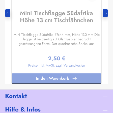
Mini Tischflagge Südafrika
Höhe 13 cm Tischfähnchen
Mini Tischflagge Südafrika 67x44 mm, Höhe 130 mm Die
Flagge ist beidseitig auf Glanzpapier bedruckt,
geschwungene Form. Der quadratische Sockel aus
Massivholz hat eine Größe ca. 40x40x14 mm, mit 3 mm
Bohrloch in das der unten etwas angespitzte Mast gesteckt
2,50 €
wird. Auf den 4 schrägen Flächen können Sie bei Bedarf
Regulärer Preis:
kleine Schildchen anbringen. Somit eignet sich diese
Preise inkl. MwSt. zzgl. Versandkosten
Tischflagge auch hervorragend als Werbegeschenk oder
Souvenir. Es sind auch Sockel für 2 oder 3 Flaggen
lieferbar. Unser Standardprogramm umfasst alle Nationen,
In den Warenkorb
deutsche und österreichische Bundesländer, Regionen und
Sondermotive wie Regenbogen, Pirat
etc.Sonderanfertigungen nach Ihren Vorgaben sind bereits
in Kleinstauflagen ab 20 Stück pro Motiv möglich,
Kontakt
Einzelheiten auf Anfrage.
Hilfe & Infos