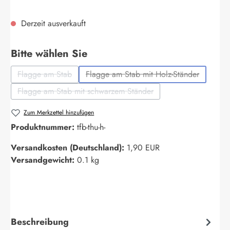
Derzeit ausverkauft
auswählen
Bitte wählen Sie
Flagge am Stab
Flagge am Stab mit Holz-Ständer
(Diese Option ist zurzeit nicht verfügbar.)
(Diese Option ist zurzeit nich
Flagge am Stab mit schwarzem Ständer
(Diese Option ist zurzeit nicht verfügbar.)
Zum Merkzettel hinzufügen
Produktnummer:
tfb-thu-h-
Versandkosten (Deutschland):
1,90 EUR
Versandgewicht:
0.1 kg
Beschreibung