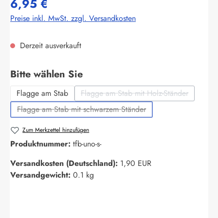
6,95 €
Preise inkl. MwSt. zzgl. Versandkosten
Derzeit ausverkauft
auswählen
Bitte wählen Sie
Flagge am Stab
Flagge am Stab mit Holz-Ständer
(Diese Option ist zurzeit nich
Flagge am Stab mit schwarzem Ständer
(Diese Option ist zurzeit nicht verfügbar.)
Zum Merkzettel hinzufügen
Produktnummer:
tfb-uno-s-
Versandkosten (Deutschland):
1,90 EUR
Versandgewicht:
0.1 kg