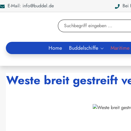
E-Mail: info@buddel.de
Bei F
en
Zur Suche springen
Home
Buddelschiffe
Maritime
Weste breit gestreift
Bildergalerie überspringen