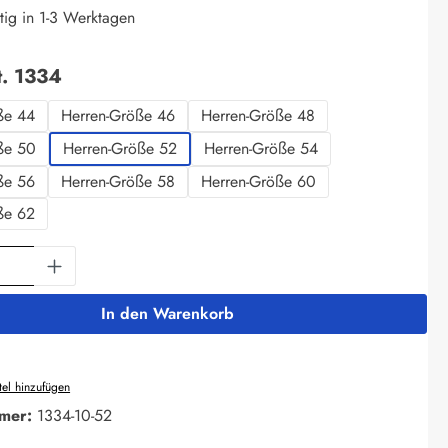
tig in 1-3 Werktagen
auswählen
t. 1334
ße 44
Herren-Größe 46
Herren-Größe 48
ße 50
Herren-Größe 52
Herren-Größe 54
ße 56
Herren-Größe 58
Herren-Größe 60
ße 62
Anzahl: Gib den gewünschten Wert ein oder 
In den Warenkorb
el hinzufügen
mer:
1334-10-52