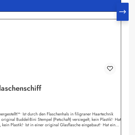
is für Projekte zur Einkommensverbesserung der "Kleinen Leute",
laschenschiff
rgestellt!*• Ist durch den Flaschenhals in filigraner Haartechnik
iginal Buddel-Bini Stempel (Petschaft) versiegelt, kein Plastik!• Hat
n Plastik!• Ist in einer original Glasflasche eingebaut!• Hat einen
) mit Mengenrabatt lieferbar!• Individuelle Änderungen von Namens -