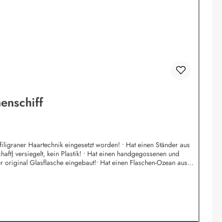
enschiff
n filigraner Haartechnik eingesetzt worden! • Hat einen Ständer aus
haft) versiegelt, kein Plastik! • Hat einen handgegossenen und
ner original Glasflasche eingebaut!• Hat einen Flaschen-Ozean aus
t lieferbar! • Individuelle Änderungen von Namens - Schild nach
h. Eda Binikowski e.K.Meddenwarf 1a22457 Hamburginfo@buddel.de *
30 Jahren die "Gute Seele" des Geschäftes, ist Filipina. In ihrem
tzlichen Mindestlohn hinaus bezahlt und sind sozialversichert. Dies
 durchführen können. Im Gegensatz zu manchen Konzernen (Produktion