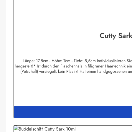
Cutty Sark
Länge: 17,5cm - Höhe: 7cm - Tiefe: 5,5cm Individualisieren Sie dieses Buddelschiff nach Ihren Wün
hergestellt!* Ist durch den Flaschenhals in filigraner Haartechnik 
(Petschaft) versiegelt, kein Plastik! Hat einen handgegossenen u
original Glasflasche eingebaut! Hat einen Flaschen-Ozean aus g
lieferbar! Individuelle Änderungen von Flaggen, Namens - Schild u
Eda Binikowski e.K.Meddenwarf 1a22457 Hamburginfo@buddel.de * Neben unserer Werkstatt in Hamburg produzieren wir seit 1983 in unserem kleinen Familienbetrieb auf den Philippinen, meine Frau, seit fa
30 Jahren die "Gute Seele" des Geschäftes, ist Filipina. In ihr
gesetzlichen Mindestlohn hinaus bezahlt und sind sozialversiche
Familie durchführen können. Im Gegensatz zu manchen Konzernen (
bezahlen. Obwohl wir (noch) keiner Fairtrade-Organisation angehö
privater Basis für Proj