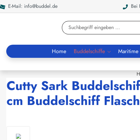
E-Mail: info@buddel.de
Bei F
en
Zur Suche springen
Home
Buddelschiffe
Maritime
H
Cutty Sark Buddelschi
cm Buddelschiff Flasch
Bildergalerie überspringen