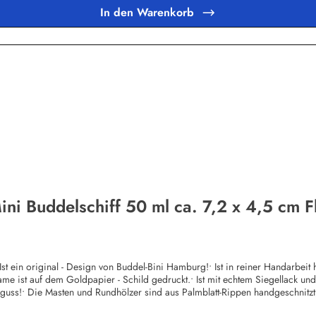
en Philippinen! Einen Teil unseres Umsatzes verwenden wir auf privater Bas
In den Warenkorb
hauptsächlich im landwirtschaftlichen Bereich.
ini Buddelschiff 50 ml ca. 7,2 x 4,5 cm F
t ein original - Design von Buddel-Bini Hamburg!• Ist in reiner Handarbeit he
e ist auf dem Goldpapier - Schild gedruckt.• Ist mit echtem Siegellack und or
s!• Die Masten und Rundhölzer sind aus Palmblatt-Rippen handgeschnitzt, kei
zeugen modelliert!• Ist auch in größeren Stückzahlen (Werbegeschenke etc.