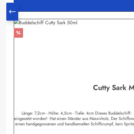
Sie mit Ihrem Einkauf bei uns direkt die Landbevölkerung auf d
Rabatt
%
Cutty Sark M
Länge: 7,2cm - Höhe: 4,5cm - Tiefe: 4cm Dieses Buddelschiff:• Is
eingesetzt worden!• Hat einen Ständer aus Massivholz. Der Schiffsnam
einen handgegossenen und handbemalten Schiffsrumpf, kein Spritzgus
Flaschen-Ozean aus gefärbtem Fensterkitt, von Hand mit Spezialwerk