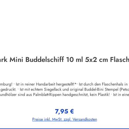
ark Mini Buddelschiff 10 ml 5x2 cm Flasch
mburg! • Ist in reiner Handarbeit hergestellt!*• Ist durch den Flaschenhals i
edruckt. • Ist mit echtem Siegellack und original Buddel-Bini Stempel (Petsc
dhölzer sind aus Palmblatt-Rippen handgeschnitzt, kein Plastik! • Ist in ei
rt!• Ist auch in größeren Stückzahlen (Werbegeschenke etc.) mit Mengenrabat
weitere Informationen auf Anfrage!Herstellerinformationen:Buddel-Bini In
7,95 €
unserem kleinen Familienbetrieb auf den Philippinen, meine Frau, seit fast 
Regulärer Preis:
aus Familie oder Nachbarschaft. Alle festen Mitarbeiter werden über den gese
Preise inkl. MwSt. zzgl. Versandkosten
te Wertschöpfung von Produktion bis zum Endverkauf innerhalb der Familie
rsätze auf den Philippinen bezahlen. Obwohl wir (noch) keiner Fairtrade-Organisation angehören unterstützen