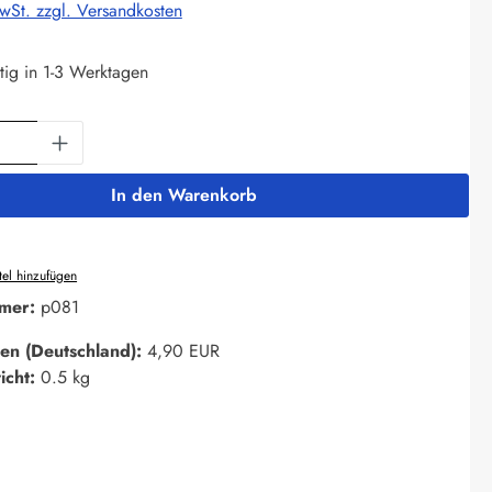
MwSt. zzgl. Versandkosten
tig in 1-3 Werktagen
Anzahl: Gib den gewünschten Wert ein oder 
In den Warenkorb
el hinzufügen
mer:
p081
en (Deutschland):
4,90 EUR
icht:
0.5 kg