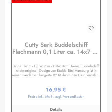
Cutty Sark Buddelschiff
Flachmann 0,1 Liter ca. 14x7 cm
Buddelschiff Flaschenschiff
Länge: 14cm - Höhe: 7cm - Tiefe: 3cm Dieses Buddelschiff:
Ist ein original - Design von Buddel-Bini Hamburg Ist in
reiner Handarbeit hergestellt!* Ist durch den Flaschenhals in
filigraner Haartechnik eingesetzt worden! Hat einen Ständer
aus Massivholz mit handgravierten Messingschild! Ist mit
16,95 €
echtem Siegellack und original Buddel-Bini Stempel
Regulärer Preis:
(Petschaft) versiegelt, kein Plastik! Hat einen
Preise inkl. MwSt. zzgl. Versandkosten
handgegossenen und handbemalten Schiffsrumpf, kein
Spritzguss! Die Masten und Rundhölzer sind aus Palmblatt-
Rippen handgeschnitzt, kein Plastik! Ist in einer original
Details
Glasflasche eingebaut! Hat einen Flaschen-Ozean aus