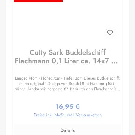
Cutty Sark Buddelschiff
Flachmann 0,1 Liter ca. 14x7 cm
Buddelschiff Flaschenschiff
Länge: 14cm - Höhe: 7cm - Tiefe: 3cm Dieses Buddelschiff:
Ist ein original - Design von Buddel-Bini Hamburg Ist in
reiner Handarbeit hergestellt!* Ist durch den Flaschenhals in
filigraner Haartechnik eingesetzt worden! Hat einen Ständer
aus Massivholz mit handgravierten Messingschild! Ist mit
16,95 €
echtem Siegellack und original Buddel-Bini Stempel
Regulärer Preis:
(Petschaft) versiegelt, kein Plastik! Hat einen
Preise inkl. MwSt. zzgl. Versandkosten
handgegossenen und handbemalten Schiffsrumpf, kein
Spritzguss! Die Masten und Rundhölzer sind aus Palmblatt-
Rippen handgeschnitzt, kein Plastik! Ist in einer original
Details
Glasflasche eingebaut! Hat einen Flaschen-Ozean aus