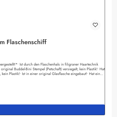
m Flaschenschiff
rgestellt!*• Ist durch den Flaschenhals in filigraner Haartechnik
iginal Buddel-Bini Stempel (Petschaft) versiegelt, kein Plastik!• Hat
n Plastik!• Ist in einer original Glasflasche eingebaut!• Hat einen
) mit Mengenrabatt lieferbar!• Individuelle Änderungen von Namens -
en:Buddel-Bini Inh. Eda Binikowski e.K.Meddenwarf 1a22457