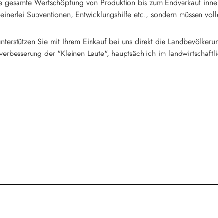
t die gesamte Wertschöpfung von Produktion bis zum Endverkauf inn
nerlei Subventionen, Entwicklungshilfe etc., sondern müssen volle
terstützen Sie mit Ihrem Einkauf bei uns direkt die Landbevölkerun
verbesserung der "Kleinen Leute", hauptsächlich im landwirtschaftl