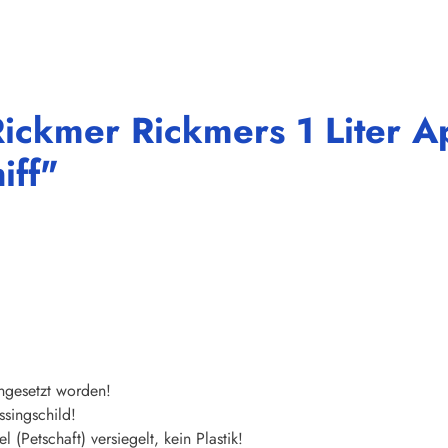
ickmer Rickmers 1 Liter A
iff"
ingesetzt worden!
singschild!
 (Petschaft) versiegelt, kein Plastik!