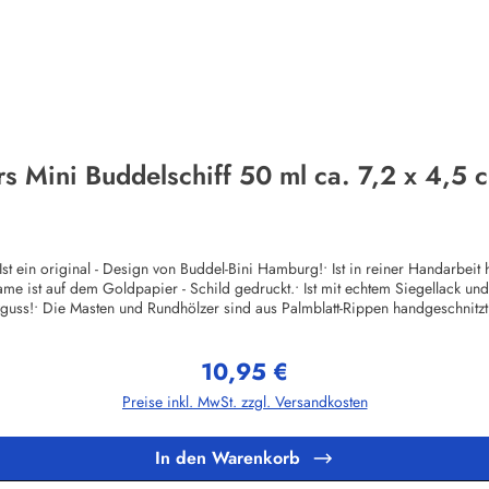
s Mini Buddelschiff 50 ml ca. 7,2 x 4,5 c
t ein original - Design von Buddel-Bini Hamburg!• Ist in reiner Handarbeit he
e ist auf dem Goldpapier - Schild gedruckt.• Ist mit echtem Siegellack und or
s!• Die Masten und Rundhölzer sind aus Palmblatt-Rippen handgeschnitzt, kei
zeugen modelliert!• Ist auch in größeren Stückzahlen (Werbegeschenke etc.
Mengenrabatte und weitere Informationen auf Anfrage!Herstellerinformation
10,95 €
Hamburginfo@buddel.de
Regulärer Preis:
Preise inkl. MwSt. zzgl. Versandkosten
In den Warenkorb