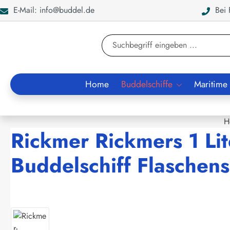
E-Mail: info@buddel.de
Bei F
en
Zur Suche springen
Home
Buddelschiffe
Maritime
H
Rickmer Rickmers 1 Li
Buddelschiff Flaschens
Bildergalerie überspringen