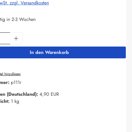
MwSt. zzgl. Versandkosten
tig in 2-3 Wochen
Anzahl: Gib den gewünschten Wert ein oder 
In den Warenkorb
el hinzufügen
mer:
p111r
en (Deutschland):
4,90 EUR
icht:
1 kg