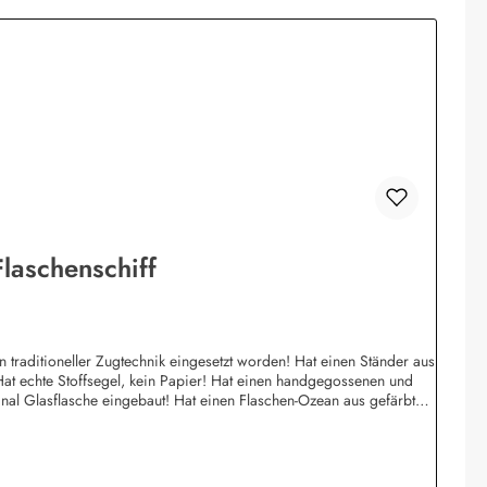
laschenschiff
! Hat echte Stoffsegel, kein Papier! Hat einen handgegossenen und
ginal Glasflasche eingebaut! Hat einen Flaschen-Ozean aus gefärbtem
ferbar! Individuelle Änderungen von Flaggen, Schiffsnamen,
tionen:Buddel-Bini Inh. Eda Binikowski e.K.Meddenwarf 1a22457
 Mitarbeiter werden über den gesetzlichen Mindestlohn hinaus bezahlt