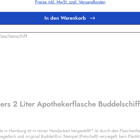
Preise inkl. MwSt. zzgl. Versandkosten
ndere Herstellern fast die gesamte Wertschöpfung von Produktion bis zum En
i Subventionen, Entwicklungshilfe etc., sondern müssen volle Steuersätze 
 bei uns direkt die Landbevölkerung auf den Philippinen! Einen Teil unseres 
In den Warenkorb
g der "Kleinen Leute", hauptsächlich im landwirtschaftlichen Bereich. Info
rs 2 Liter Apothekerflasche Buddelschiff
egellack und original Buddel-Bini Stempel (Petschaft) versiegelt, kein Plast