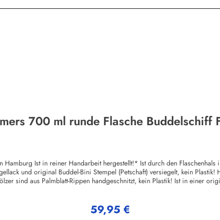
mers 700 ml runde Flasche Buddelschiff F
ellack und original Buddel-Bini Stempel (Petschaft) versiegelt, kein Plastik
zer sind aus Palmblatt-Rippen handgeschnitzt, kein Plastik! Ist in einer ori
st auch in größeren Stückzahlen (Werbegeschenke etc.) mit Mengenrabatt lie
h! Mengenrabatte und weitere Informationen auf Anfrage!Herstellerinforma
59,95 €
Regulärer Preis:
hließlich volljährige Mitarbeiter aus Familie oder Nachbarschaft. Alle festen