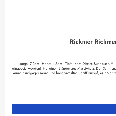
Rickmer Rickmer
Länge: 7,2cm - Höhe: 4,5cm - Tiefe: 4cm Dieses Buddelschiff:• Is
eingesetzt worden!• Hat einen Ständer aus Massivholz. Der Schiffsnam
einen handgegossenen und handbemalten Schiffsrumpf, kein Spritzgus
Flaschen-Ozean aus gefärbtem Fensterkitt, von Hand mit Spezialwerk
Schild nach Wunsch kurzfristig gegen Aufpreis möglich!• 