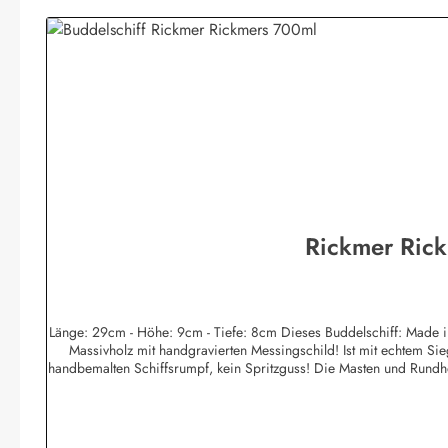
Rickmer Rick
Länge: 29cm - Höhe: 9cm - Tiefe: 8cm Dieses Buddelschiff: Made in Hamburg Ist in reiner Handarbeit hergestellt!* Ist durch den Flaschenhals in traditioneller Zugtechnik eingesetzt worden! Hat einen Ständer aus
Massivholz mit handgravierten Messingschild! Ist mit echtem Sieg
handbemalten Schiffsrumpf, kein Spritzguss! Die Masten und Rundhöl
Fensterkitt, von Hand mit Spezialwerkzeugen modelliert! I
Messingschild usw. nach Wunsch ab 1 Stück kurzfristig möglic
Hamburginfo@buddel.de * Neben unserer Werkstatt in Hamburg produzieren wir seit 1983 in unserem kleinen Familienbetrieb auf den Philippinen, meine Frau, seit fast 30 Jahren die "Gute Seele" des
Geschäftes, ist Filipina. In ihrem Heimatort beschäftigen wir aussc